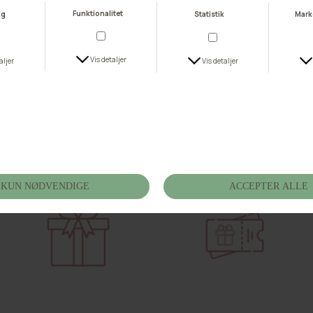
Glemt fragt til Privat levering
Glemt Gaveindpakning
DKK 59,00
DKK 15,00