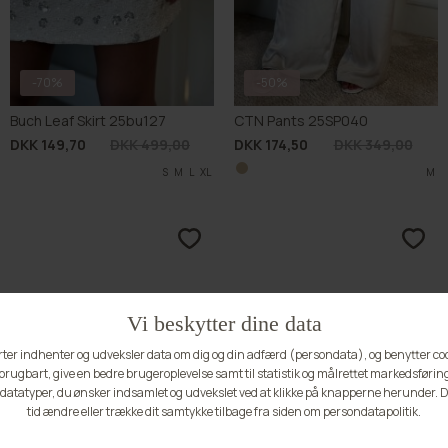
-50%
CTN Pants 25SP040
Glemt Ekspres Afhentning
DKK 174,50
DKK 349,00
DKK 44,00
M