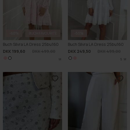
-50%
-70%
Buch Silvra LA Dress 25bu160
Buch Leaf Skirt 25bu127
DKK 249,50
DKK 499,00
DKK 149,70
DKK 499,00
S
M
M
S
M
L
XL