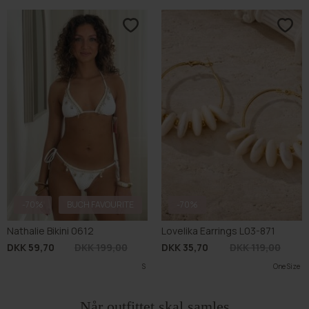
-70%
BUCH FAVOURITE
-70%
Nathalie Bikini 0612
Lovelika Earrings L03-871
DKK 59,70
DKK 199,00
DKK 35,70
DKK 119,00
S
One Size
Når outfittet skal samles