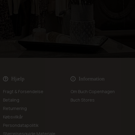
Hjælp
Information
Fragt & Forsendelse
Om Buch Copenhagen
Betaling
Buch Stores
Returnering
Købsvilkår
Persondatapolitik
Størrelsesguide
Materiale