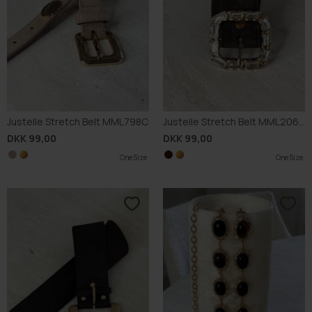
Justelle Stretch Belt MML798C
Justelle Stretch Belt MML206C
DKK 99,00
DKK 99,00
One Size
One Size
One Size
One Size