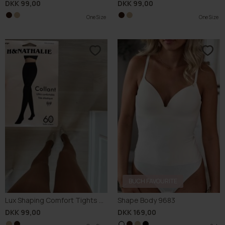
DKK 99,00
DKK 99,00
One Size
One Size
One Size
One Size
BUCH FAVOURITE
Lux Shaping Comfort Tights 60D
Shape Body 9683
DKK 99,00
DKK 169,00