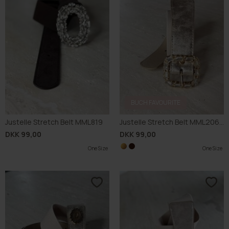
BUCH FAVOURITE
Justelle Stretch Belt MML819
Justelle Stretch Belt MML206C
DKK 99,00
DKK 99,00
One Size
One Size
One Size