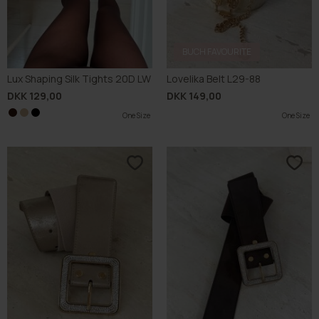
BUCH FAVOURITE
Lux Shaping Silk Tights 20D LW
Lovelika Belt L29-88
DKK 129,00
DKK 149,00
One Size
One Size
One Size
One Size