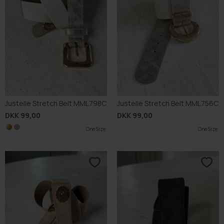
Justelle Stretch Belt MML798C
Justelle Stretch Belt MML756C
DKK 99,00
DKK 99,00
One Size
One Size
One Size