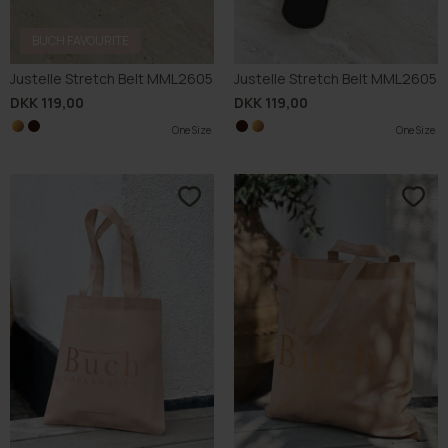
BUCH FAVOURITE
Justelle Stretch Belt MML2605
Justelle Stretch Belt MML2605
DKK 119,00
DKK 119,00
One Size
One Size
One Size
One Size