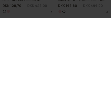
DKK 44,00
DKK 59,00
Glemt Gaveindpakning
Glemt Byttemærke
DKK 15,00
DKK 4,00