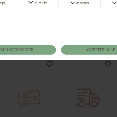
-50%
Glemt Fragt til Ekspres
Buch Liv Bfly Dress 25bu244
DKK 69,00
DKK 249,50
DKK 499,00
S
M
L
XL