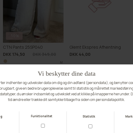
Glemt Almindelig til Ekspres
Glemt Hjemme levering til Ekspres
DKK 40,00
DKK 20,00