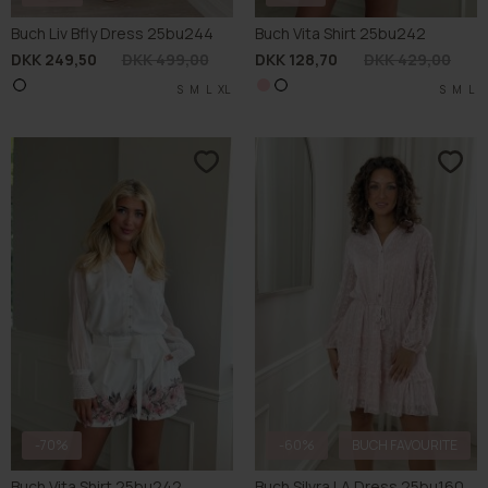
Buch Leaf Skirt 25bu127
CTN Pants 25SP040
DKK 149,70
DKK 499,00
DKK 174,50
DKK 349,00
S
M
L
XL
M
Glemt Ekspres Afhentning
Glemt fragt til Privat levering