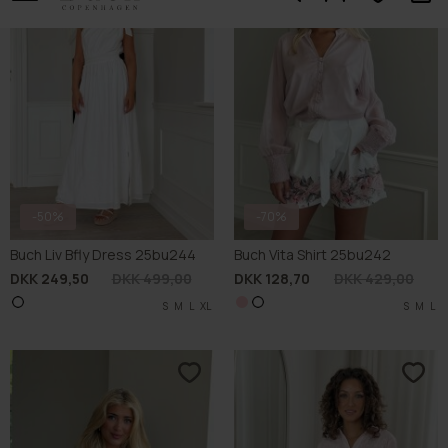
-70%
-50%
Buch Leaf Skirt 25bu127
CTN Pants 25SP040
DKK 149,70
DKK 499,00
DKK 174,50
DKK 349,00
S
M
L
XL
M