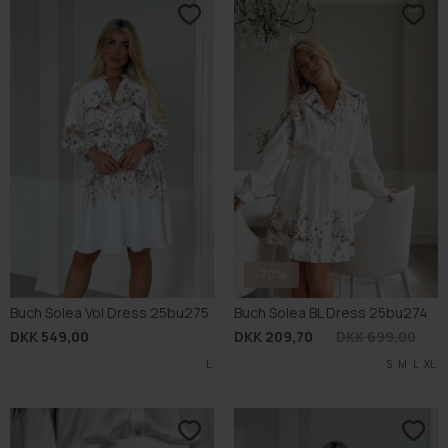
-70%
Buch Solea Vol Dress 25bu275
Buch Solea BL Dress 25bu274
DKK 549,00
DKK 209,70
DKK 699,00
L
S
M
L
XL