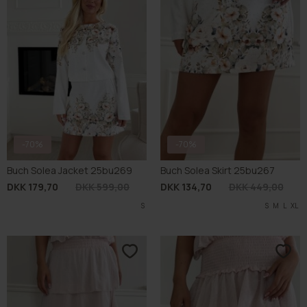
-70%
-70%
Buch Solea Jacket 25bu269
Buch Solea Skirt 25bu267
DKK 179,70
DKK 599,00
DKK 134,70
DKK 449,00
S
S
M
L
XL