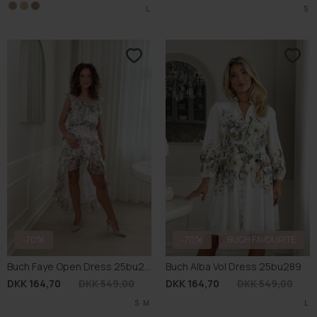
XL
M
L
S
-70%
-70%
BUCH FAVOURITE
Buch Faye Open Dress 25bu299
Buch Alba Vol Dress 25bu289
DKK 164,70
DKK 549,00
DKK 164,70
DKK 549,00
S
M
L