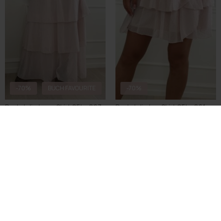
-70%
BUCH FAVOURITE
-70%
Buch Jolie Long Skirt 25bu263
Buch Jolie Lay Skirt 25bu261
DKK 149,70
DKK 499,00
DKK 134,70
DKK 449,00
S
M
S
M
L
XL