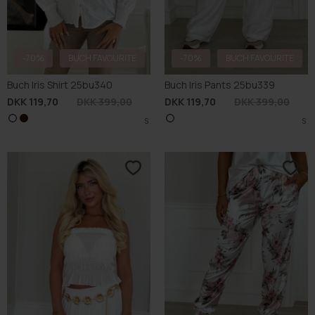
-70%
BUCH FAVOURITE
-70%
BUCH FAVOURITE
Buch Iris Shirt 25bu340
Buch Iris Pants 25bu339
DKK 119,70
DKK 399,00
DKK 119,70
DKK 399,00
S
S
S