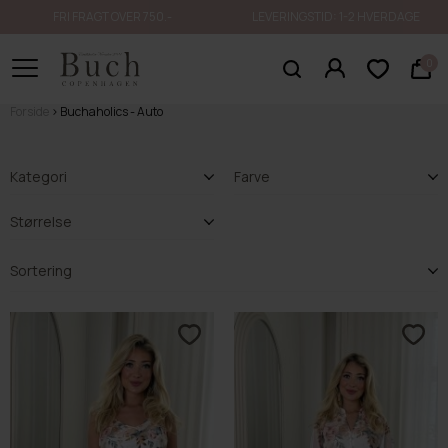
FRI FRAGT OVER 750.-
LEVERINGSTID: 1-2 HVERDAGE
0
Forside
Buchaholics - Auto
Kategori
Farve
Størrelse