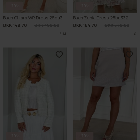
-70%
-70%
Buch Chiara WR Dress 25bu336
Buch Zenia Dress 25bu332
DKK 149,70
DKK 499,00
DKK 164,70
DKK 549,00
S
M
S
-70%
-70%