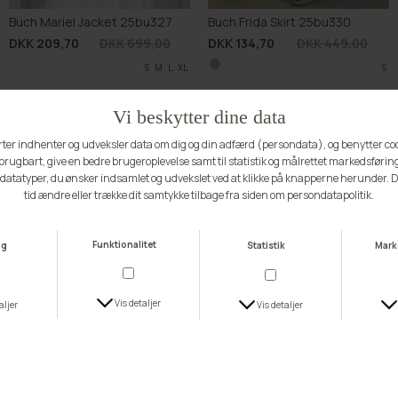
Buch Mariel Jacket 25bu327
Buch Frida Skirt 25bu330
DKK 209,70
DKK 699,00
DKK 134,70
DKK 449,00
S
M
L
XL
S
-70%
-70%
Buch Uniform Skirt 25bu318
Buch Uniform Skirt 25bu318