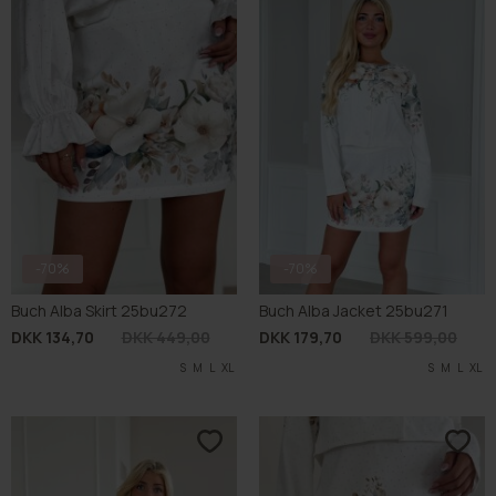
-70%
-70%
Buch Alba Skirt 25bu272
Buch Alba Jacket 25bu271
DKK 134,70
DKK 449,00
DKK 179,70
DKK 599,00
S
M
L
XL
S
M
L
XL