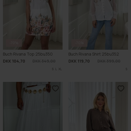
-70%
-70%
Buch Rivana Top 25bu350
Buch Rivana Shirt 25bu352
DKK 104,70
DKK 349,00
DKK 119,70
DKK 399,00
S
L
XL
S