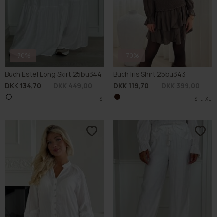
-70%
-70%
Buch Estel Long Skirt 25bu344
Buch Iris Shirt 25bu343
DKK 134,70
DKK 449,00
DKK 119,70
DKK 399,00
S
S
L
XL