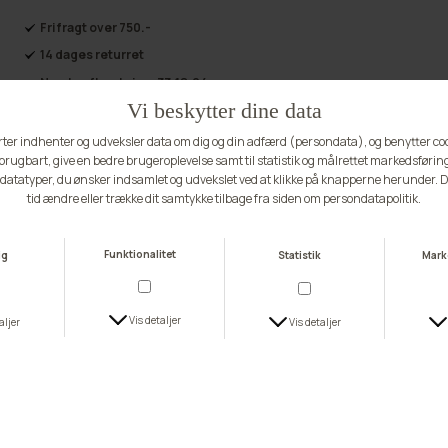
størrelse stiger målet sig med ca 4 cm. Modellens højde er 165 cm.
Fri fragt over 750.-
14 dages returret
Næste afhentning:
33:18:23
Andre ting du vil elske