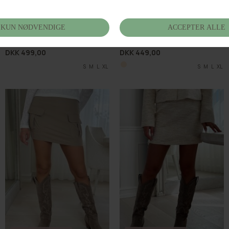
BUCH FAVOURITE
BUCH FAVOURITE
Buch Paola Skirt 26bu265
Buch Clelia Skirt 26bu273
DKK 499,00
DKK 449,00
S
M
L
XL
S
M
L
XL