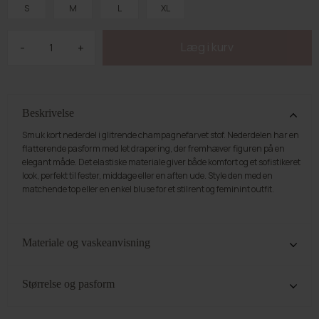
S
M
L
XL
-
+
Beskrivelse
Smuk kort nederdel i glitrende champagnefarvet stof. Nederdelen har en
flatterende pasform med let drapering, der fremhæver figuren på en
elegant måde. Det elastiske materiale giver både komfort og et sofistikeret
look, perfekt til fester, middage eller en aften ude. Style den med en
matchende top eller en enkel bluse for et stilrent og feminint outfit.
Materiale og vaskeanvisning
65% Polyester. 35% Bomuld. Vi anbefaler, at stylen vaskes på skånevask
ved 30°. Tag derefter stylen ud og hæng op for at mindske folder. Det kan
Størrelse og pasform
være en fordel at anvende vaskepose ved delikate styles.
Nederdelens længde i str. Small er 40cm, og taljemålet er 72cm. For hver