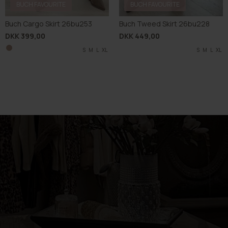
BUCH FAVOURITE
BUCH FAVOURITE
Buch Cargo Skirt 26bu253
Buch Tweed Skirt 26bu228
DKK 399,00
DKK 449,00
S
M
L
XL
S
M
L
XL