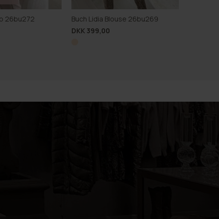
op 26bu272
Buch Lidia Blouse 26bu269
DKK 399,00