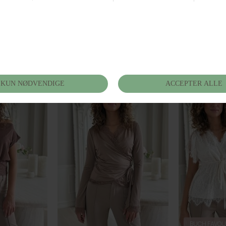
Andre ting du vil elske
BUCH FAVOU