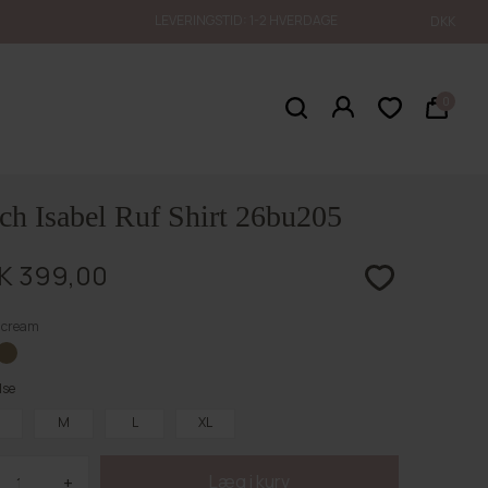
LEVERINGSTID: 1-2 HVERDAGE
DKK
0
ch Isabel Ruf Shirt 26bu205
K 399,00
cream
lse
M
L
XL
+