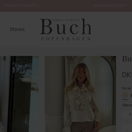
FRI FRAGT OVER 750.-
14 DAGES RETURRET
Stores
Bu
DK
Farve
Større
S
-