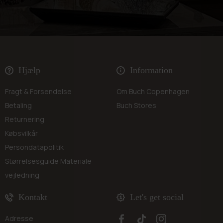
Hjælp
Information
Fragt & Forsendelse
Om Buch Copenhagen
Betaling
Buch Stores
Returnering
Købsvilkår
Persondatapolitik
Størrelsesguide
Materiale
vejledning
Kontakt
Let's get social
Adresse