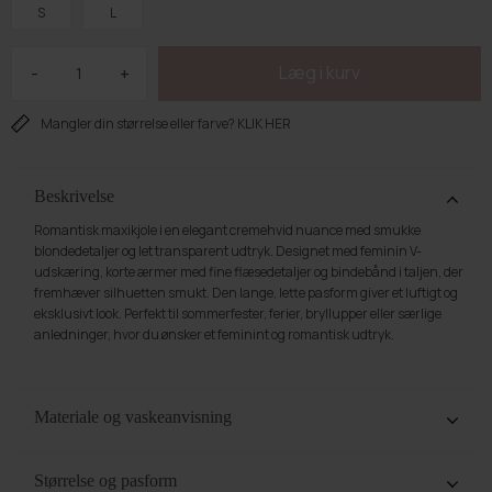
S
L
-
+
Mangler din størrelse eller farve? KLIK HER
Beskrivelse
Romantisk maxikjole i en elegant cremehvid nuance med smukke
blondedetaljer og let transparent udtryk. Designet med feminin V-
udskæring, korte ærmer med fine flæsedetaljer og bindebånd i taljen, der
fremhæver silhuetten smukt. Den lange, lette pasform giver et luftigt og
eksklusivt look. Perfekt til sommerfester, ferier, bryllupper eller særlige
anledninger, hvor du ønsker et feminint og romantisk udtryk.
Materiale og vaskeanvisning
35% Bomuld. 65% Polyester. Vi anbefaler at stylen vaskes på skånevask
ved 30°. Tag derefter stylen ud og hæng op for at mindske folder. Det kan
Størrelse og pasform