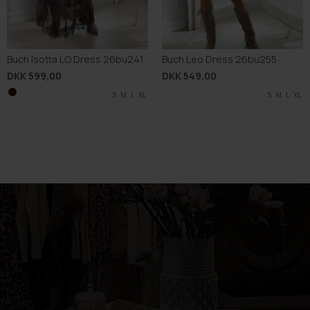
Buch Isotta LO Dress 26bu241
Buch Leo Dress 26bu255
DKK 599,00
DKK 549,00
S
M
L
XL
S
M
L
XL