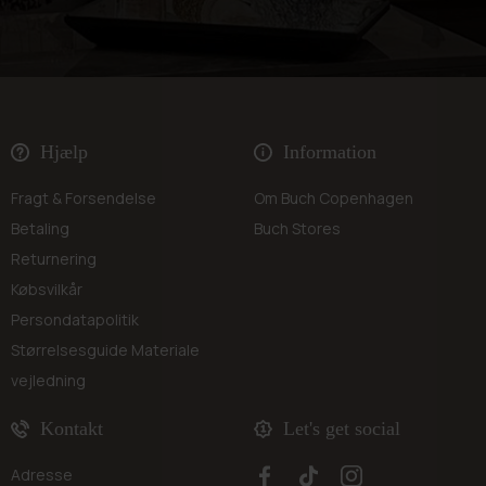
Hjælp
Information
Fragt & Forsendelse
Om Buch Copenhagen
Betaling
Buch Stores
Returnering
Købsvilkår
Persondatapolitik
Størrelsesguide
Materiale
vejledning
Kontakt
Let's get social
Adresse