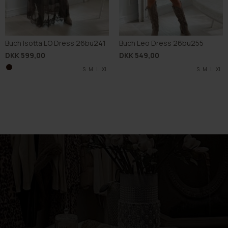
Buch Isotta LO Dress 26bu241
Buch Leo Dress 26bu255
DKK 599,00
DKK 549,00
S
M
L
XL
S
M
L
XL