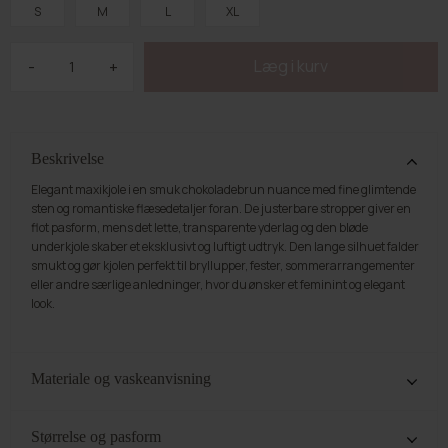
S
M
L
XL
-
+
Beskrivelse
Elegant maxikjole i en smuk chokoladebrun nuance med fine glimtende
sten og romantiske flæsedetaljer foran. De justerbare stropper giver en
flot pasform, mens det lette, transparente yderlag og den bløde
underkjole skaber et eksklusivt og luftigt udtryk. Den lange silhuet falder
smukt og gør kjolen perfekt til bryllupper, fester, sommerarrangementer
eller andre særlige anledninger, hvor du ønsker et feminint og elegant
look.
Materiale og vaskeanvisning
35% Bomuld. 65% Polyester. Vær OBS på at de påsatte sten kan variere i
farven. Vi anbefaler at stylen vaskes på skånevask ved 30°. Tag derefter
Størrelse og pasform
stylen ud og hæng op for at mindske folder. Det kan være en fordel at