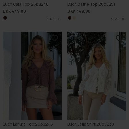
Buch Gaia Top 26bu240
Buch Dafne Top 26bu251
DKK 449,00
DKK 449,00
S
M
L
XL
S
S
M
M
L
L
XL
XL
Buch Lanura Top 26bu246
Buch Lelia Shirt 26bu230