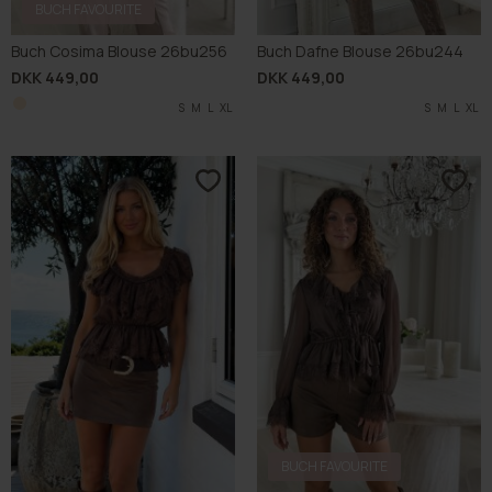
BUCH FAVOURITE
Buch Cosima Blouse 26bu256
Buch Dafne Blouse 26bu244
DKK 449,00
DKK 449,00
S
M
L
XL
S
M
L
XL
BUCH FAVOURITE