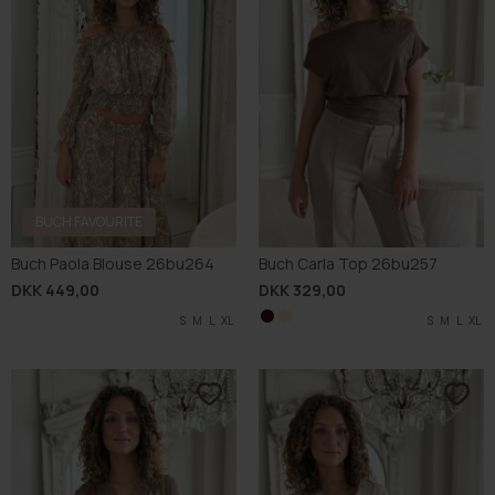
BUCH FAVOURITE
Buch Paola Blouse 26bu264
Buch Carla Top 26bu257
DKK 449,00
DKK 329,00
S
M
L
XL
S
S
M
M
L
L
XL
XL