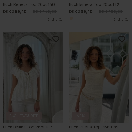
Buch Reneta Top 26bu140
Buch Ismera Top 26bu182
DKK 269,40
DKK 449,00
DKK 299,40
DKK 499,00
S
M
L
XL
S
M
L
XL
BUCH FAVOURITE
-40%
Buch Bellina Top 26bu187
Buch Valeria Top 26bu189