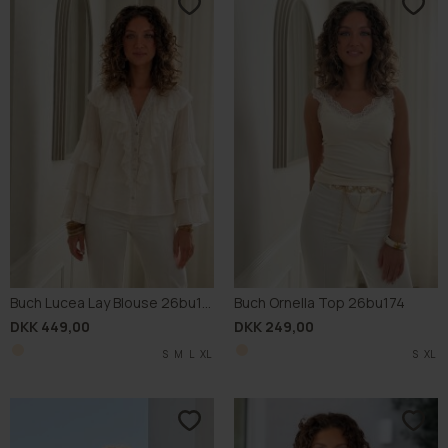
Buch Lucea Lay Blouse 26bu161
Buch Ornella Top 26bu174
DKK 449,00
DKK 249,00
S
M
L
XL
S
XL