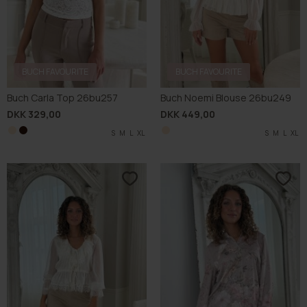
BUCH FAVOURITE
BUCH FAVOURITE
Buch Carla Top 26bu257
Buch Noemi Blouse 26bu249
DKK 329,00
DKK 449,00
S
S
M
M
L
L
XL
XL
S
M
L
XL