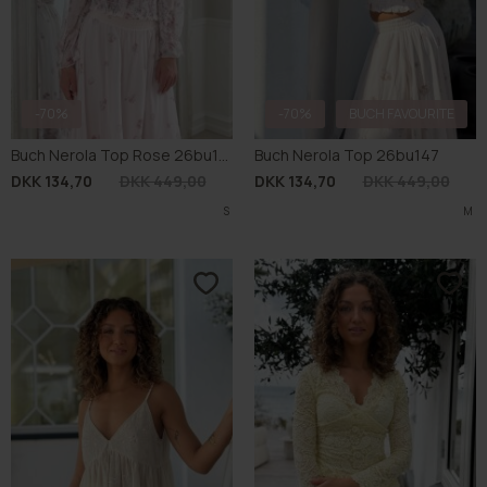
-70%
-70%
BUCH FAVOURITE
Buch Nerola Top Rose 26bu147
Buch Nerola Top 26bu147
DKK 134,70
DKK 449,00
DKK 134,70
DKK 449,00
S
M