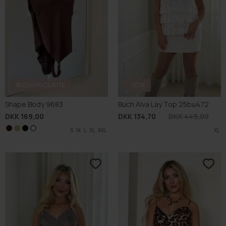
BUCH FAVOURITE
-70%
Shape Body 9683
Buch Alva Lay Top 25bu472
DKK 169,00
DKK 134,70
DKK 449,00
S
S
S
M
M
M
L
L
L
XL
XL
XL
S
M
XXL
XXL
XXL
L
XL