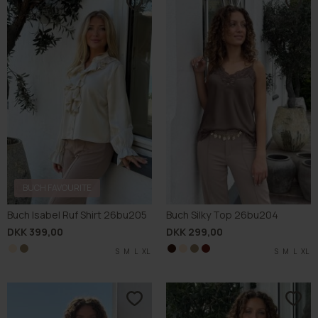
BUCH FAVOURITE
Buch Isabel Ruf Shirt 26bu205
Buch Silky Top 26bu204
DKK 399,00
DKK 299,00
S
S
M
M
L
L
XL
XL
S
S
S
S
M
M
M
M
L
L
L
L
XL
XL
XL
XL