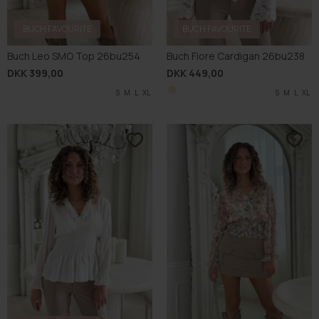
BUCH FAVOURITE
BUCH FAVOURITE
Buch Leo SMO Top 26bu254
Buch Fiore Cardigan 26bu238
DKK 399,00
DKK 449,00
S
M
L
XL
S
M
L
XL