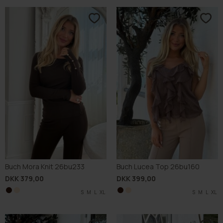
Buch Mora Knit 26bu233
Buch Lucea Top 26bu160
DKK 379,00
DKK 399,00
S
S
M
M
L
L
XL
XL
S
S
M
M
L
L
XL
XL