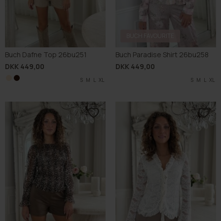
BUCH FAVOURITE
Buch Dafne Top 26bu251
Buch Paradise Shirt 26bu258
DKK 449,00
DKK 449,00
S
S
M
M
L
L
XL
XL
S
M
L
XL