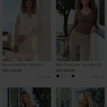
BUCH FAVOURITE
Buch Lucea Shirt 26bu159
Buch Erica Lace Top 26bu133
DKK 449,00
DKK 399,00
S
M
L
XL
S
S
S
S
M
M
M
M
L
L
L
L
S
XL
XL
XL
XL
L