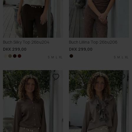
Buch Silky Top 26bu204
Buch Lillina Top 26bu206
DKK 299,00
DKK 299,00
S
S
S
S
M
M
M
M
L
L
L
L
XL
XL
XL
XL
S
M
L
XL