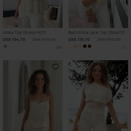
-70%
-70%
Unika Top Strass H031
Buch Erica Lace Top 26bu133
DKK 104,70
DKK 349,00
DKK 119,70
DKK 399,00
S/M
S
S
S
S
M
M
M
M
L
L
L
L
S
XL
XL
XL
XL
L