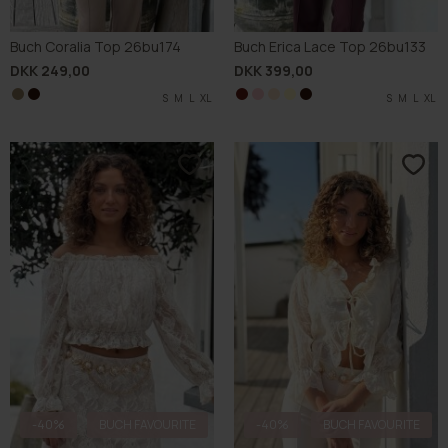
Buch Coralia Top 26bu174
Buch Erica Lace Top 26bu133
DKK 249,00
DKK 399,00
S
S
M
M
L
L
XL
XL
S
S
S
S
M
M
M
M
L
L
L
L
S
XL
XL
XL
XL
L
-40%
BUCH FAVOURITE
-40%
BUCH FAVOURITE