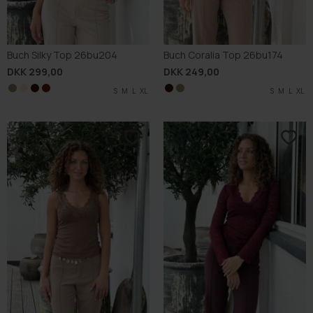
Buch Silky Top 26bu204
Buch Coralia Top 26bu174
DKK 299,00
DKK 249,00
S
S
S
S
M
M
M
M
L
L
L
L
XL
XL
XL
XL
S
S
M
M
L
L
XL
XL