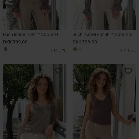
Buch Isabella Shirt 26bu211
Buch Isabel Ruf Shirt 26bu205
DKK 399,00
DKK 399,00
S
M
L
XL
S
S
M
M
L
L
XL
XL