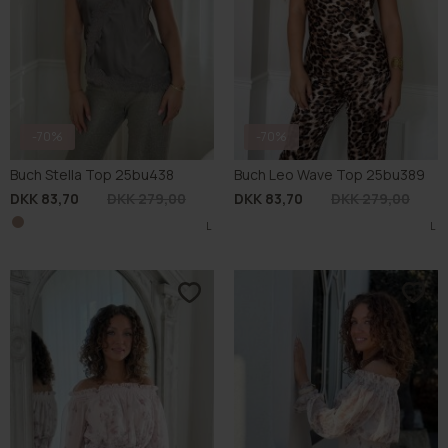
-70%
-70%
Buch Stella Top 25bu438
Buch Leo Wave Top 25bu389
DKK 83,70
DKK 279,00
DKK 83,70
DKK 279,00
L
L