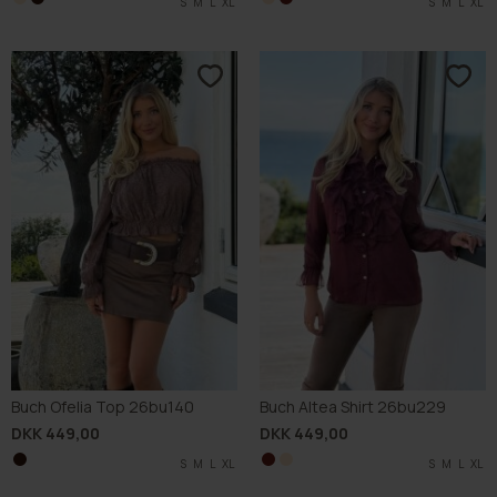
S
S
M
M
L
L
XL
XL
S
S
M
M
L
L
XL
XL
Buch Ofelia Top 26bu140
Buch Altea Shirt 26bu229
DKK 449,00
DKK 449,00
S
M
L
XL
S
S
M
M
L
L
XL
XL