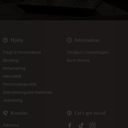
Hjælp
Information
Fragt & Forsendelse
Om Buch Copenhagen
Betaling
Buch Stores
Returnering
Købsvilkår
Persondatapolitik
Størrelsesguide
Materiale
vejledning
Kontakt
Let's get social
Adresse