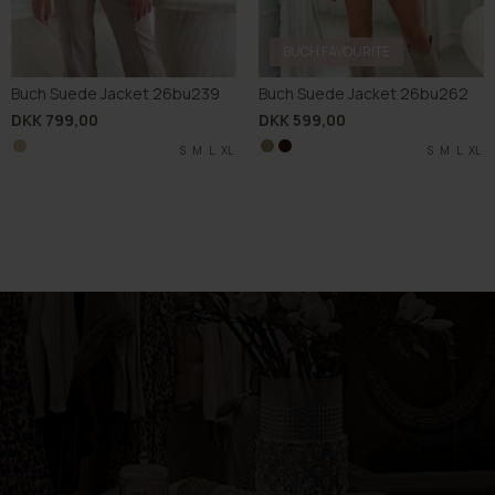
BUCH FAVOURITE
Buch Suede Jacket 26bu239
Buch Suede Jacket 26bu262
DKK 799,00
DKK 599,00
S
M
L
XL
S
S
M
M
L
L
XL
XL