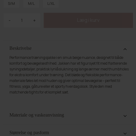
S/M
M/L
L/XL
-
+
Beskrivelse
Performance træningsjakke i en smuk beige nuance, designet til både
komfort og bevægelsesfrihed. Jakken har et figursyet fit med flatterende
syningsdetaljer, praktisk lynlåslukning og lange ærmer med thumbholes
for ekstra komfort under træning. Det bløde og fleksible performance-
materiale føles let mod huden og giver optimal bevægelse – perfekt til
fitness, yoga, gåture eller et sporty hverdagslook. Style den med
matchende tights for et komplet sæt.
Materiale og vaskeanvisning
75% Nylon. 25% Spandex. Vi anbefaler at stylen vaskes på skånevask ved
30°. Tag derefter stylen ud og hæng op for at mindske folder. Det kan være
Størrelse og pasform
en fordel at anvende vaskepose ved delikate styles. Vi anbefaler ikke at