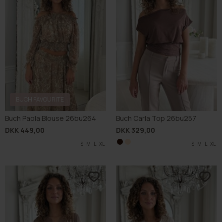
BUCH FAVOURITE
Buch Paola Blouse 26bu264
Buch Carla Top 26bu257
DKK 449,00
DKK 329,00
S
M
L
XL
S
S
M
M
L
L
XL
XL