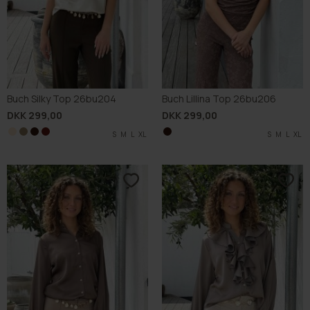
Buch Silky Top 26bu204
Buch Lillina Top 26bu206
DKK 299,00
DKK 299,00
S
S
S
S
M
M
M
M
L
L
L
L
XL
XL
XL
XL
S
M
L
XL