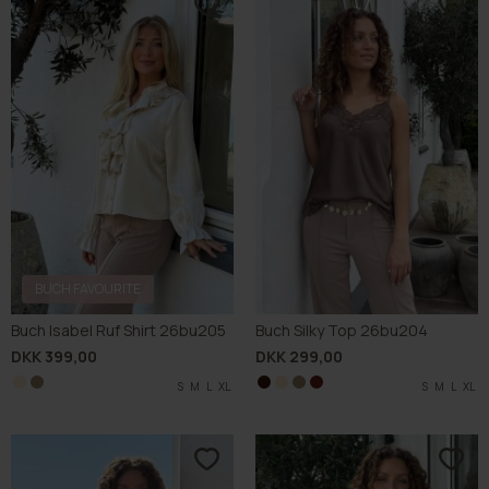
BUCH FAVOURITE
Buch Isabel Ruf Shirt 26bu205
Buch Silky Top 26bu204
DKK 399,00
DKK 299,00
S
S
M
M
L
L
XL
XL
S
S
S
S
M
M
M
M
L
L
L
L
XL
XL
XL
XL