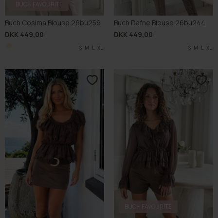
BUCH FAVOURITE
Buch Cosima Blouse 26bu256
Buch Dafne Blouse 26bu244
DKK 449,00
DKK 449,00
S
M
L
XL
S
M
L
XL
BUCH FAVOURITE