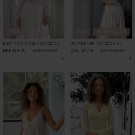
-70%
-70%
BUCH FAVOURITE
Buch Nerola Top Rose 26bu147
Buch Nerola Top 26bu147
DKK 134,70
DKK 449,00
DKK 134,70
DKK 449,00
S
M