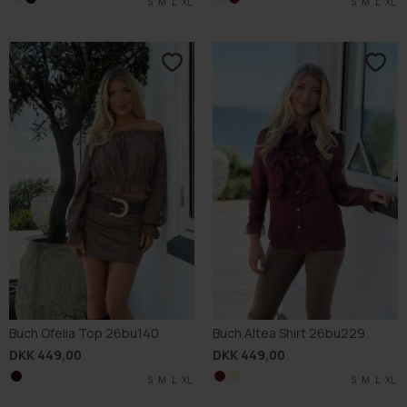
S
S
M
M
L
L
XL
XL
S
S
M
M
L
L
XL
XL
Buch Ofelia Top 26bu140
Buch Altea Shirt 26bu229
DKK 449,00
DKK 449,00
S
M
L
XL
S
S
M
M
L
L
XL
XL