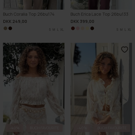
Buch Coralia Top 26bu174
Buch Erica Lace Top 26bu133
DKK 249,00
DKK 399,00
S
S
M
M
L
L
XL
XL
S
S
S
S
M
M
M
M
L
L
L
L
S
XL
XL
XL
XL
L
-40%
BUCH FAVOURITE
-40%
BUCH FAVOURITE