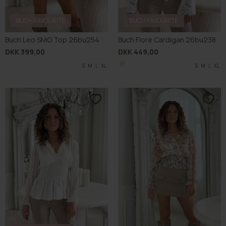
BUCH FAVOURITE
BUCH FAVOURITE
Buch Leo SMO Top 26bu254
Buch Fiore Cardigan 26bu238
DKK 399,00
DKK 449,00
S
M
L
XL
S
M
L
XL