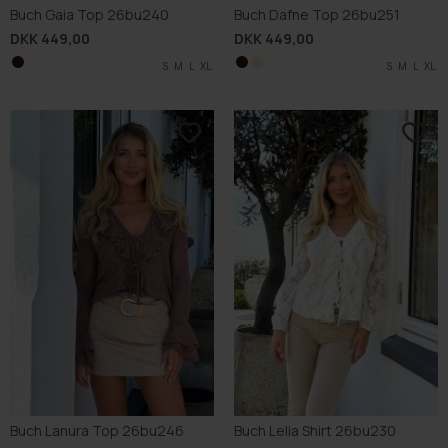
Buch Gaia Top 26bu240
Buch Dafne Top 26bu251
DKK 449,00
DKK 449,00
S
M
L
XL
S
S
M
M
L
L
XL
XL
Buch Lanura Top 26bu246
Buch Lelia Shirt 26bu230