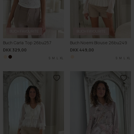
BUCH FAVOURITE
BUCH FAVOURITE
Buch Carla Top 26bu257
Buch Noemi Blouse 26bu249
DKK 329,00
DKK 449,00
S
S
M
M
L
L
XL
XL
S
M
L
XL