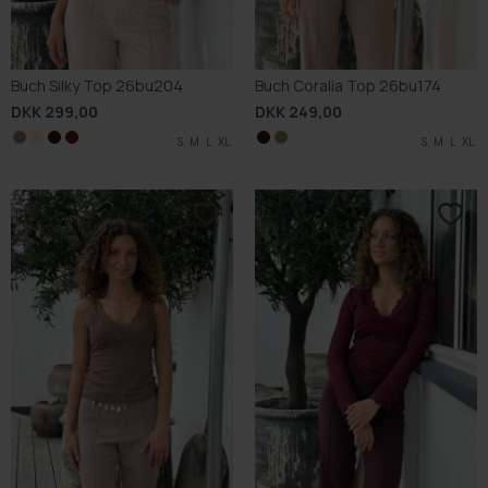
Buch Silky Top 26bu204
Buch Coralia Top 26bu174
DKK 299,00
DKK 249,00
S
S
S
S
M
M
M
M
L
L
L
L
XL
XL
XL
XL
S
S
M
M
L
L
XL
XL