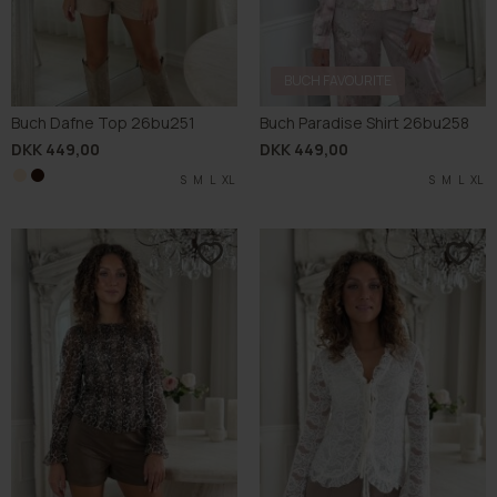
BUCH FAVOURITE
Buch Dafne Top 26bu251
Buch Paradise Shirt 26bu258
DKK 449,00
DKK 449,00
S
S
M
M
L
L
XL
XL
S
M
L
XL