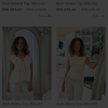
Buch Reneta Top 26bu140
Buch Ismera Top 26bu182
DKK 269,40
DKK 449,00
DKK 299,40
DKK 499,00
S
M
L
XL
S
M
L
XL
BUCH FAVOURITE
-40%
Buch Bellina Top 26bu187
Buch Valeria Top 26bu189