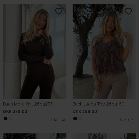
Buch Mora Knit 26bu233
Buch Lucea Top 26bu160
DKK 379,00
DKK 399,00
S
S
M
M
L
L
XL
XL
S
S
M
M
L
L
XL
XL