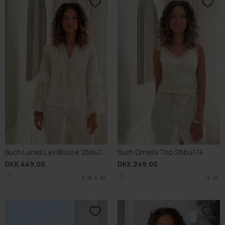
Buch Lucea Lay Blouse 26bu161
Buch Ornella Top 26bu174
DKK 449,00
DKK 249,00
S
M
L
XL
S
XL