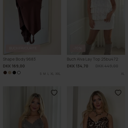
BUCH FAVOURITE
-70%
Shape Body 9683
Buch Alva Lay Top 25bu472
DKK 169,00
DKK 134,70
DKK 449,00
S
S
S
M
M
M
L
L
L
XL
XL
XL
S
M
XXL
XXL
XXL
L
XL