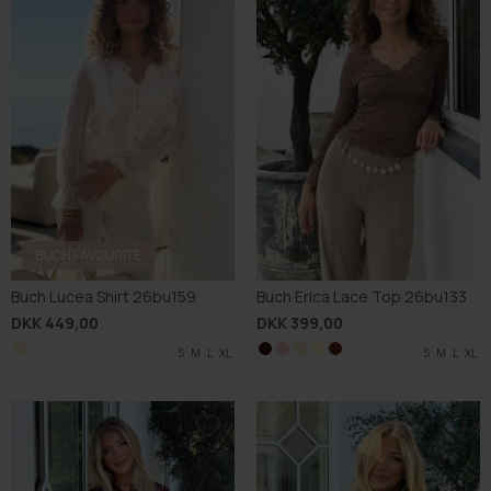
BUCH FAVOURITE
Buch Lucea Shirt 26bu159
Buch Erica Lace Top 26bu133
DKK 449,00
DKK 399,00
S
M
L
XL
S
S
S
S
M
M
M
M
L
L
L
L
S
XL
XL
XL
XL
L