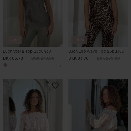
-70%
-70%
Buch Stella Top 25bu438
Buch Leo Wave Top 25bu389
DKK 83,70
DKK 279,00
DKK 83,70
DKK 279,00
L
L