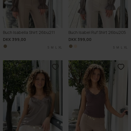
Buch Isabella Shirt 26bu211
Buch Isabel Ruf Shirt 26bu205
DKK 399,00
DKK 399,00
S
M
L
XL
S
S
M
M
L
L
XL
XL