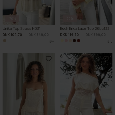
-70%
-70%
Unika Top Strass H031
Buch Erica Lace Top 26bu133
DKK 104,70
DKK 349,00
DKK 119,70
DKK 399,00
S/M
S
S
S
S
M
M
M
M
L
L
L
L
S
XL
XL
XL
XL
L