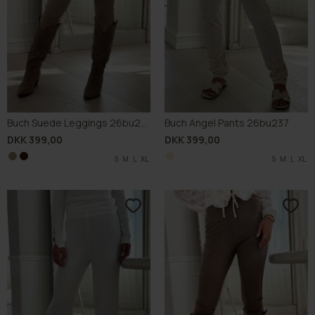
Buch Suede Leggings 26bu225
Buch Angel Pants 26bu237
DKK 399,00
DKK 399,00
S
S
M
M
L
L
XL
XL
S
M
L
XL