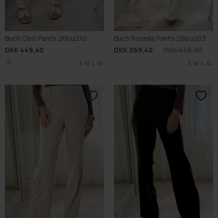
-40%
Buch Cosi Pants 26bu210
Buch Rosella Pants 26bu203
DKK 449,40
DKK 269,40
DKK 449,00
S
M
L
XL
S
M
L
XL