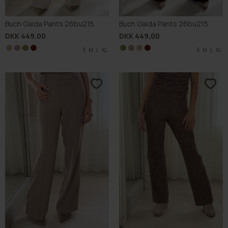
Buch Gaida Pants 26bu215
Buch Gaida Pants 26bu215
DKK 449,00
DKK 449,00
S
S
S
S
M
M
M
M
L
L
L
L
XL
XL
XL
XL
S
S
S
S
M
M
M
M
L
L
L
L
XL
XL
XL
XL