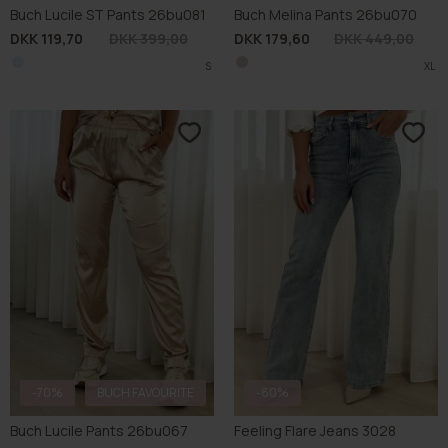
Buch Lucile ST Pants 26bu081
Buch Melina Pants 26bu070
DKK 119,70
DKK 399,00
DKK 179,60
DKK 449,00
S
XL
-70%
BUCH FAVOURITE
-60%
Buch Lucile Pants 26bu067
Feeling Flare Jeans 3028