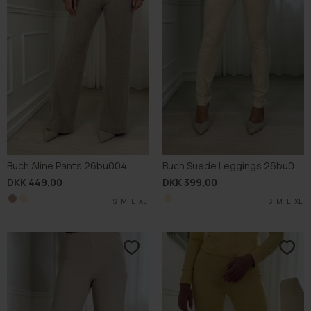
Buch Aline Pants 26bu004
Buch Suede Leggings 26bu020
DKK 449,00
DKK 399,00
S
S
M
M
L
L
XL
XL
S
M
L
XL