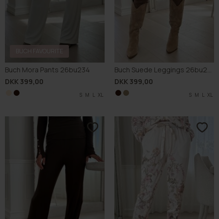
BUCH FAVOURITE
Buch Mora Pants 26bu234
Buch Suede Leggings 26bu225
DKK 399,00
DKK 399,00
S
S
M
M
L
L
XL
XL
S
S
M
M
L
L
XL
XL