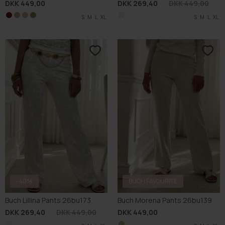
DKK 449,00
DKK 269,40
DKK 449,00
S
S
S
S
M
M
M
M
L
L
L
L
XL
XL
XL
XL
S
M
L
XL
-40%
BUCH FAVOURITE
Buch Lillina Pants 26bu173
Buch Morena Pants 26bu139
DKK 269,40
DKK 449,00
DKK 449,00