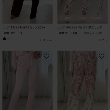
-40%
BUCH FAVOURITE
Buch Mora Pants 26bu234
Buch Alessa Pants 26bu201
DKK 399,00
DKK 269,40
DKK 449,00
S
S
M
M
L
L
XL
XL
S
M
L