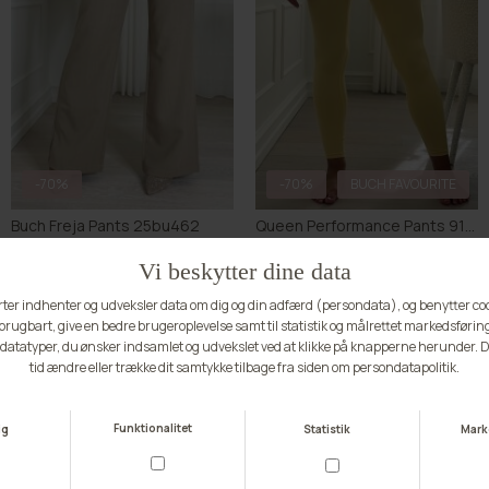
-70%
-70%
BUCH FAVOURITE
Buch Freja Pants 25bu462
Queen Performance Pants 9157
DKK 134,70
DKK 449,00
DKK 44,70
DKK 149,00
S
L/XL