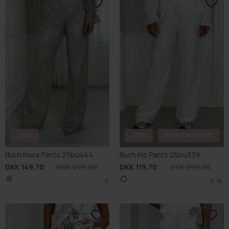
-70%
-70%
BUCH FAVOURITE
Buch Nora Pants 25bu444
Buch Iris Pants 25bu339
DKK 149,70
DKK 499,00
DKK 119,70
DKK 399,00
S
S
XL