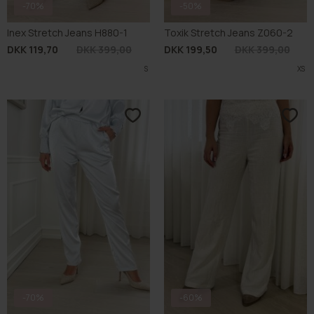
-70%
-50%
Inex Stretch Jeans H880-1
Toxik Stretch Jeans Z060-2
DKK 119,70
DKK 399,00
DKK 199,50
DKK 399,00
S
XS
-70%
-60%