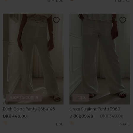
S
M
L
XL
S
M
L
XL
BUCH FAVOURITE
-40%
Buch Gaida Pants 26bu145
Unika Straight Pants 3960
DKK 449,00
DKK 209,40
DKK 349,00
L
XL
S
M
L