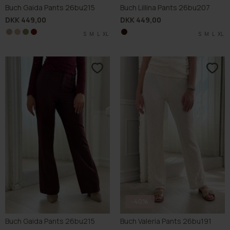
Buch Gaida Pants 26bu215
Buch Lillina Pants 26bu207
DKK 449,00
DKK 449,00
S
S
S
S
M
M
M
M
L
L
L
L
XL
XL
XL
XL
S
M
L
XL
-40%
Buch Gaida Pants 26bu215
Buch Valeria Pants 26bu191