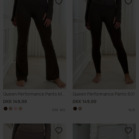
Queen Performance Pants M002
Queen Performance Pants 601
DKK 149,00
DKK 149,00
S/M
S/M
M/L
S/M
M/L
S/M
L/XL
L/XL
L/XL
M/L
M/L
L/XL
XL/X
XL/X