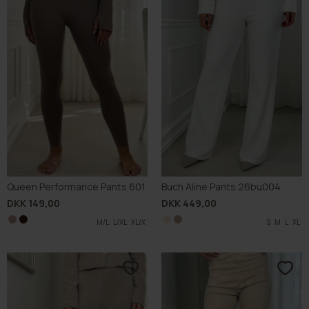
Queen Performance Pants 601
Buch Aline Pants 26bu004
DKK 149,00
DKK 449,00
M/L
L/XL
XL/X
XL/X
S
S
M
M
L
L
XL
XL