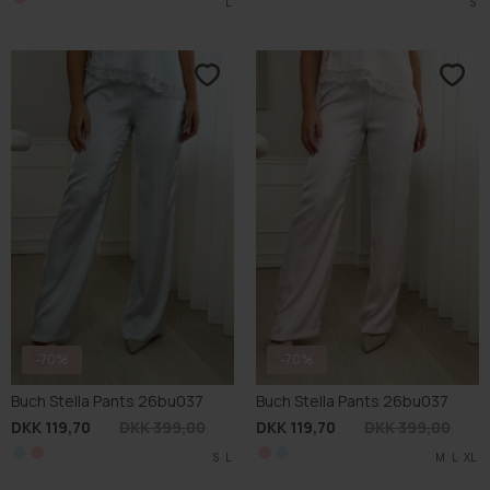
L
S
-70%
-70%
Buch Stella Pants 26bu037
Buch Stella Pants 26bu037
DKK 119,70
DKK 399,00
DKK 119,70
DKK 399,00
M
L
S
XL
L
M
L
S
XL
L