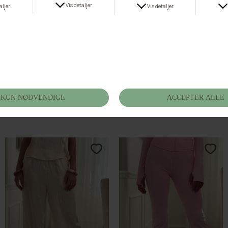
-70%
-70%
Buch Livia Pants 26bu176
Buch Morena Pants 26bu164
DKK 134,70
DKK 449,00
DKK 134,70
DKK 449,00
S
S
M
L
XL