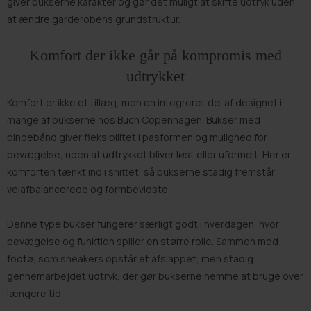
giver bukserne karakter og gør det muligt at skifte udtryk uden
at ændre garderobens grundstruktur.
Komfort der ikke går på kompromis med
udtrykket
Komfort er ikke et tillæg, men en integreret del af designet i
mange af bukserne hos Buch Copenhagen. Bukser med
bindebånd giver fleksibilitet i pasformen og mulighed for
bevægelse, uden at udtrykket bliver løst eller uformelt. Her er
komforten tænkt ind i snittet, så bukserne stadig fremstår
velafbalancerede og formbevidste.
Denne type bukser fungerer særligt godt i hverdagen, hvor
bevægelse og funktion spiller en større rolle. Sammen med
fodtøj som
sneakers
opstår et afslappet, men stadig
gennemarbejdet udtryk, der gør bukserne nemme at bruge over
længere tid.