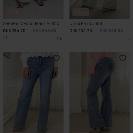
-70%
-70%
SeeSee Crystal Jeans A3820
Unika Pants 3960
DKK 194,70
DKK 649,00
DKK 104,70
DKK 349,00
S
M
L