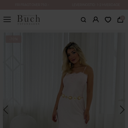
FRI FRAGT OVER 750.-
LEVERINGSTID: 1-2 HVERDAGE
0
-70%