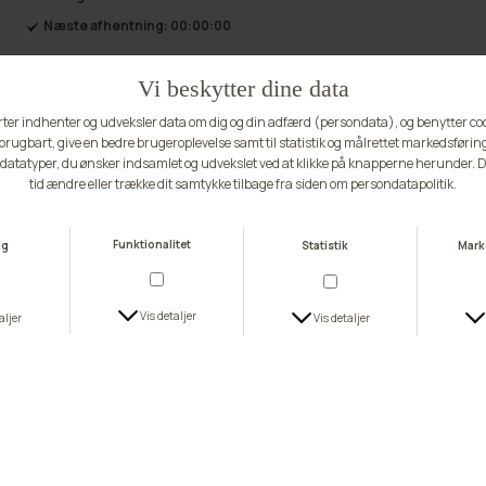
Næste afhentning:
00:00:00
Andre ting du vil elske