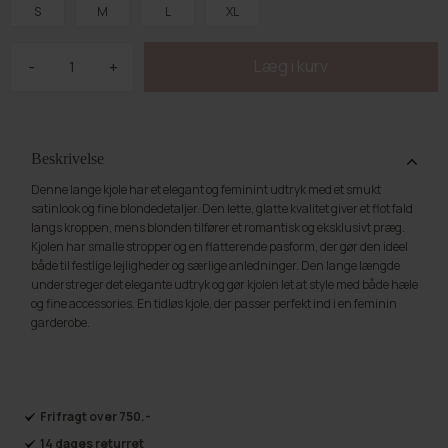
S
M
L
XL
-
+
Beskrivelse
Denne lange kjole har et elegant og feminint udtryk med et smukt
satinlook og fine blondedetaljer. Den lette, glatte kvalitet giver et flot fald
langs kroppen, mens blonden tilfører et romantisk og eksklusivt præg.
Kjolen har smalle stropper og en flatterende pasform, der gør den ideel
både til festlige lejligheder og særlige anledninger. Den lange længde
understreger det elegante udtryk og gør kjolen let at style med både hæle
og fine accessories. En tidløs kjole, der passer perfekt ind i en feminin
garderobe.
Fri fragt over 750.-
14 dages returret