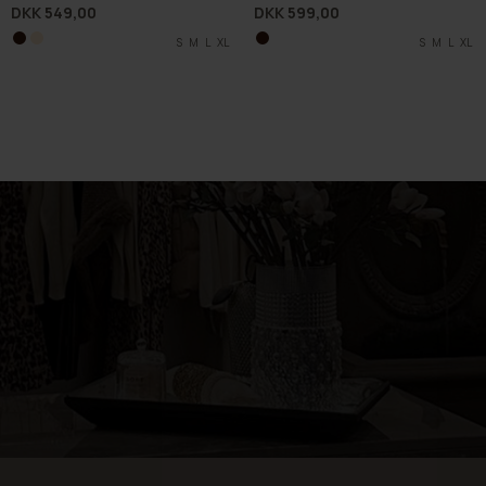
DKK 549,00
DKK 599,00
S
S
M
M
L
L
XL
XL
S
M
L
XL