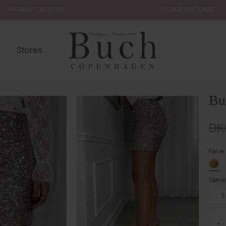
FRI FRAGT OVER 750.-
14 DAGES RETURRET
Stores
Bu
DK
Farve
Større
S
-