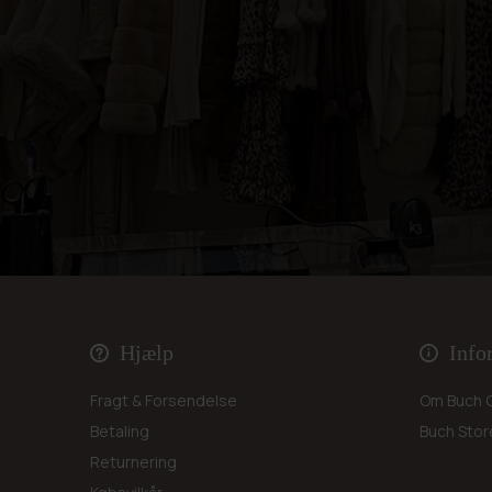
Hjælp
Info
Fragt & Forsendelse
Om Buch 
Betaling
Buch Stor
Returnering