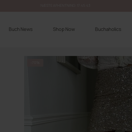
NÆSTE AFHENTNING:
17:45:42
Buch News
Shop Now
Buchaholics
-70%