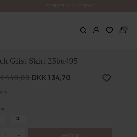
LEVERINGSTID: 1-2 HVERDAGE
DKK
0
ch Glist Skirt 25bu495
K 449,00
DKK 134,70
gold
lse
XL
+