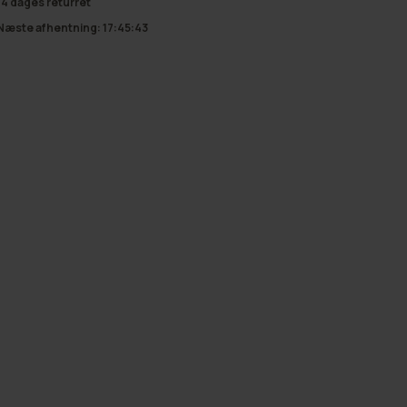
14 dages returret
Næste afhentning:
17:45:42