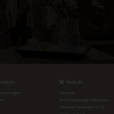
rmation
Kontakt
Copenhagen
Adresse
es
Buch Copenhagen Webshop
Hørsholm Midtpunkt 74-76