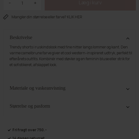
-
+
Mangler din størrelse eller farve? KLIK HER
Beskrivelse
Trendy shorts i ruskindslook med fine nitter langs lommer og kant. Den
varme camelbrune farve giver et cool western-inspireret udtryk, perfekt til
efterårets outfits. Kombinér med støvler og en feminin bluse eller strik for
et sofistikeret, afslappet look.
Materiale og vaskeanvisning
100% Polyester. Vi anbefaler, at stylen vaskes på skånevask ved 30°. Tag
derefter stylen ud og hæng op for at mindske folder. Det kan være en fordel
Størrelse og pasform
at anvende vaskepose ved delikate styles.
Disse shorts' skridtlængde i str. Small er 6cm, og taljemålet er 64cm. For
hver størrelse stiger målet sig med ca 4 cm. Modellens højde er 165 cm.
Fri fragt over 750.-
14 dages returret