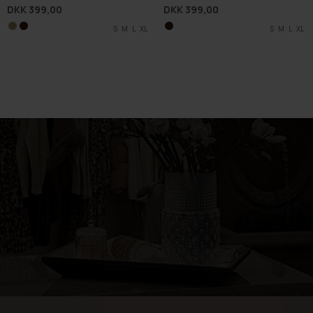
DKK 399,00
DKK 399,00
S
S
M
M
L
L
XL
XL
S
M
L
XL