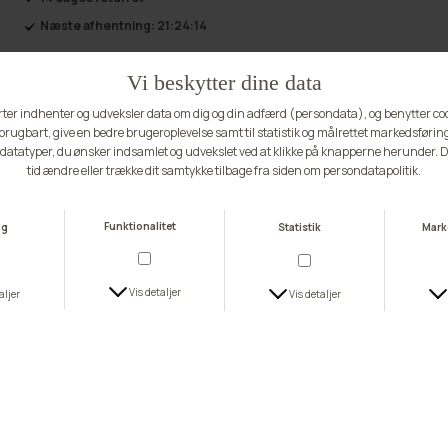
Næste afhentning:
21:24:13
Andre ting du vil elske
BUCH FAVOURITE
BUCH FAVOURITE