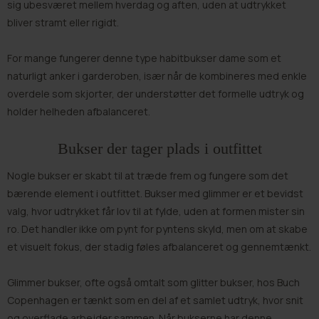
sig ubesværet mellem hverdag og aften, uden at udtrykket
bliver stramt eller rigidt.
For mange fungerer denne type habitbukser dame som et
naturligt anker i garderoben, især når de kombineres med enkle
overdele som
skjorter
, der understøtter det formelle udtryk og
holder helheden afbalanceret.
Bukser der tager plads i outfittet
Nogle bukser er skabt til at træde frem og fungere som det
bærende element i outfittet. Bukser med glimmer er et bevidst
valg, hvor udtrykket får lov til at fylde, uden at formen mister sin
ro. Det handler ikke om pynt for pyntens skyld, men om at skabe
et visuelt fokus, der stadig føles afbalanceret og gennemtænkt.
Glimmer bukser, ofte også omtalt som glitter bukser, hos Buch
Copenhagen er tænkt som en del af et samlet udtryk, hvor snit
og overflade arbejder sammen. Når bukserne har denne