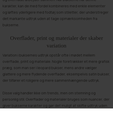
karakter, kan de med fordel kombineres med enkle elementer
og løftes yderligere med fodtøj som
stiletter
, der understreger
det markante udtryk uden at tage opmærksomheden fra
bukserne.
Overflader, print og materialer der skaber
variation
Variation i buksernes udtryk opstår ofte i mødet mellem
overflade, print og materiale. Nogle foretrækker et mere grafisk
præg, som man ser i leopard bukser, mens andre vælger
glattere og mere flydende overflader, eksempelvis satin bukser,
der tilfører et roligere og mere sammenhængende udtryk.
Disse valg handler ikke om trends, men om stemning og
personlig stil. Overflader og materialer bruges som nuancer, der
giver bukserne karakter og gør det muligt at skifte udtryk uden
at ændre garderobens grundstruktur.