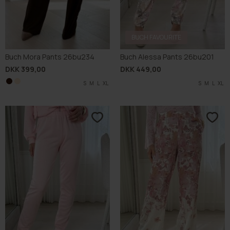
BUCH FAVOURITE
Buch Mora Pants 26bu234
Buch Alessa Pants 26bu201
DKK 399,00
DKK 449,00
S
S
M
M
L
L
XL
XL
S
M
L
XL