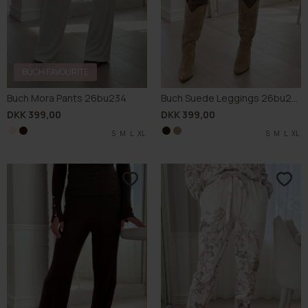
BUCH FAVOURITE
Buch Mora Pants 26bu234
Buch Suede Leggings 26bu225
DKK 399,00
DKK 399,00
S
S
M
M
L
L
XL
XL
S
S
M
M
L
L
XL
XL