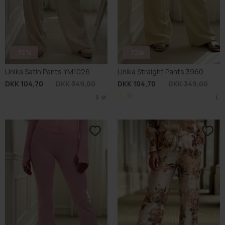
-70%
-70%
Unika Satin Pants YM1026
Unika Straight Pants 3960
DKK 104,70
DKK 349,00
DKK 104,70
DKK 349,00
S
M
S
M
L
L