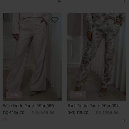
M
S
-70%
-70%
Buch Ingrid Pants 26bu059
Buch Adele Pants 26bu054
DKK 134,70
DKK 449,00
DKK 119,70
DKK 399,00
L
S