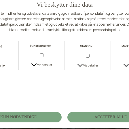
-70%
-70%
BUCH FAVOURITE
Buch Freja Pants 25bu462
Queen Performance Pants 9157
DKK 134,70
DKK 449,00
DKK 44,70
DKK 149,00
S
L/XL