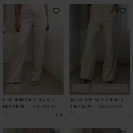
-70%
-70%
BUCH FAVOURITE
Buch Stella Pants 26bu037
Buch Suede Pants 26bu016
DKK 119,70
DKK 399,00
DKK 143,70
DKK 479,00
M
L
XL
L