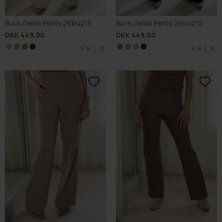
Buch Gaida Pants 26bu215
Buch Gaida Pants 26bu215
DKK 449,00
DKK 449,00
S
S
S
S
M
M
M
M
L
L
L
L
XL
XL
XL
XL
S
S
S
S
M
M
M
M
L
L
L
L
XL
XL
XL
XL