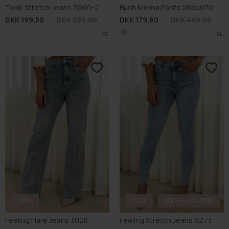
Toxik Stretch Jeans Z060-2
Buch Melina Pants 26bu070
DKK 199,50
DKK 399,00
DKK 179,60
DKK 449,00
XS
XL
-60%
-70%
BUCH FAVOURITE
Feeling Flare Jeans 3028
Feeling Stretch Jeans 9273