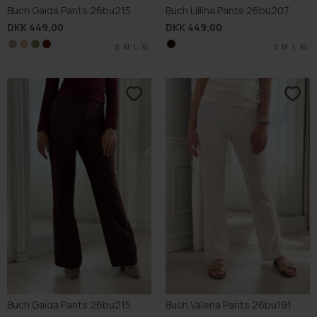
Buch Gaida Pants 26bu215
Buch Lillina Pants 26bu207
DKK 449,00
DKK 449,00
S
S
S
S
M
M
M
M
L
L
L
L
XL
XL
XL
XL
S
M
L
XL
Buch Gaida Pants 26bu215
Buch Valeria Pants 26bu191