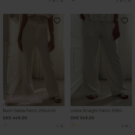
S
M
L
XL
S
M
L
XL
BUCH FAVOURITE
Buch Gaida Pants 26bu145
Unika Straight Pants 3960
DKK 449,00
DKK 349,00
L
XL
S
M
L
L