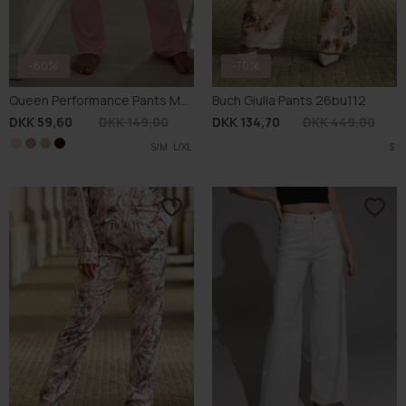
-60%
-70%
Queen Performance Pants M002
Buch Giulla Pants 26bu112
DKK 59,60
DKK 149,00
DKK 134,70
DKK 449,00
S/M
S/M
S/M
M/L
M/L
S/M
L/XL
L/XL
L/XL
M/L
S