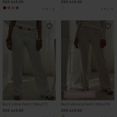
DKK 449,00
DKK 449,00
S
S
S
S
M
M
M
M
L
L
L
L
XL
XL
XL
XL
S
M
L
XL
BUCH FAVOURITE
Buch Lillina Pants 26bu173
Buch Morena Pants 26bu139
DKK 449,00
DKK 449,00