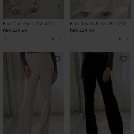
Buch Cosi Pants 26bu210
Buch Rosella Pants 26bu203
DKK 449,40
DKK 449,00
S
M
L
XL
S
M
L
XL