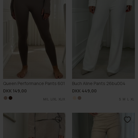
Queen Performance Pants 601
Buch Aline Pants 26bu004
DKK 149,00
DKK 449,00
M/L
L/XL
XL/X
XL/X
S
S
M
M
L
L
XL
XL