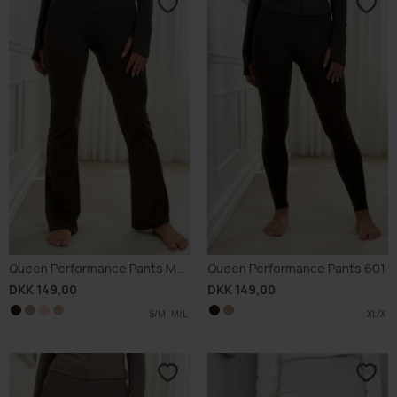
Queen Performance Pants M002
Queen Performance Pants 601
DKK 149,00
DKK 149,00
S/M
S/M
M/L
S/M
M/L
S/M
L/XL
L/XL
L/XL
M/L
M/L
L/XL
XL/X
XL/X