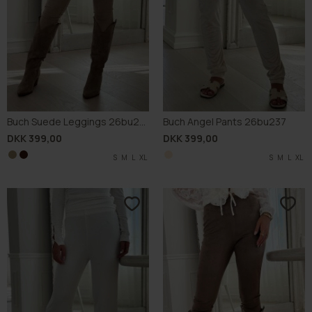
Buch Suede Leggings 26bu225
Buch Angel Pants 26bu237
DKK 399,00
DKK 399,00
S
S
M
M
L
L
XL
XL
S
M
L
XL