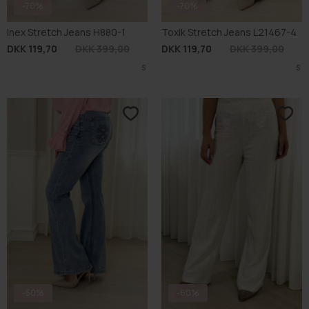
-70%
-70%
Inex Stretch Jeans H880-1
Toxik Stretch Jeans L21467-4
DKK 119,70
DKK 399,00
DKK 119,70
DKK 399,00
S
S
-50%
-60%