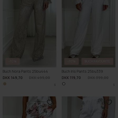
-70%
-70%
BUCH FAVOURITE
Buch Nora Pants 25bu444
Buch Iris Pants 25bu339
DKK 149,70
DKK 499,00
DKK 119,70
DKK 399,00
S
S