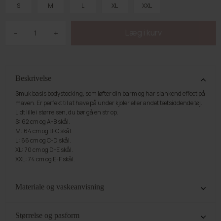
S
M
L
XL
XXL
-
+
Beskrivelse
Smuk basis bodystocking, som løfter din barm og har slankend effect på
maven. Er perfekt til at have på under kjoler eller andet tætsiddende tøj.
Lidt lille i størrelsen, du bør gå en str op.
S: 62 cm og A-B skål.
M: 64 cm og B-C skål.
L: 66 cm og C-D skål.
XL: 70 cm og D-E skål.
XXL: 74 cm og E-F skål.
Materiale og vaskeanvisning
75% Polyamid. 25% Elastan.Vi anbefaler håndvask ved 30 grader.
Størrelse og pasform