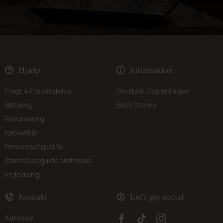
Hjælp
Information
Fragt & Forsendelse
Om Buch Copenhagen
Betaling
Buch Stores
Returnering
Købsvilkår
Persondatapolitik
Størrelsesguide
Materiale
vejledning
Kontakt
Let's get social
Adresse