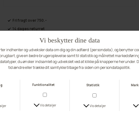
Vi anbefaler, at du tager en størrelse større end du normalt bruger, da den
er lille i størrelsen.
Fri fragt over 750.-
14 dages returret
Næste afhentning:
31:55:44
Andre ting du vil elske