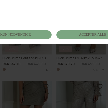
-70%
-70%
Buch Selma Skirt 25bu446
Buch Nora Pants 25bu444
DKK 134,70
DKK 449,00
DKK 149,70
DKK 499,00
S
M
L
XL
S