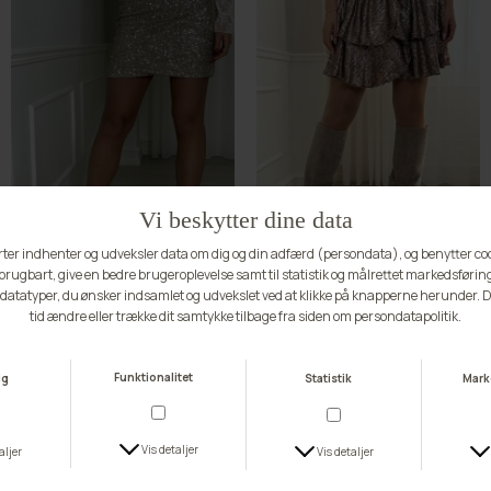
-70%
-70%
Buch Selma Pants 25bu449
Buch Selma Lo Skirt 25bu447
DKK 134,70
DKK 449,00
DKK 149,70
DKK 499,00
M
L
S
M
L
XL