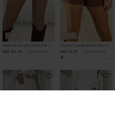
-60%
BUCH FAVOURITE
-70%
BUCH FAVOURITE
Buch Fiora LO Skirt 25bu370
Buch Fiora Skirt 25bu369
DKK 219,60
DKK 549,00
DKK 134,70
DKK 449,00
S
S
M
L