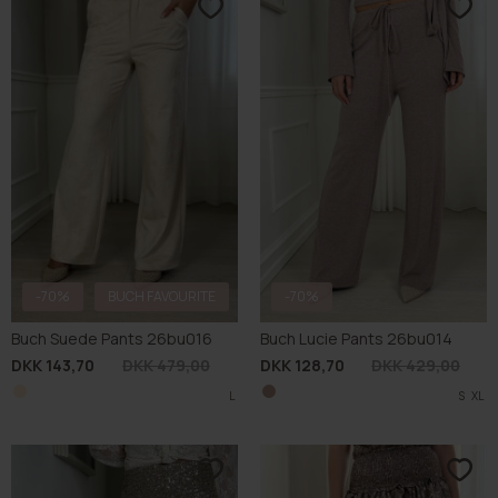
-70%
-70%
Buch Glist Skirt 25bu495
Buch Snake Skirt 25bu475
DKK 134,70
DKK 449,00
DKK 119,70
DKK 399,00
S
XL
S
L
XL