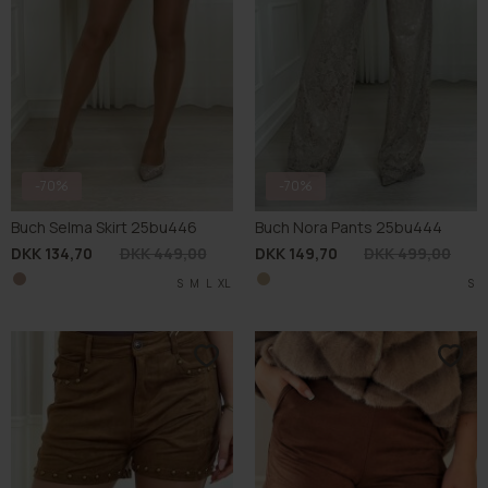
-70%
-70%
Muse Studs Shorts M7318-1
Cooper Suede Shorts 66479
DKK 104,70
DKK 349,00
DKK 74,70
DKK 249,00
S
S
L