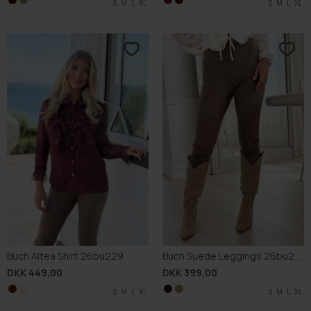
S
S
M
M
L
L
XL
XL
S
S
M
M
L
L
XL
XL
Buch Altea Shirt 26bu229
Buch Suede Leggings 26bu225
DKK 449,00
DKK 399,00
S
S
M
M
L
L
XL
XL
S
S
M
M
L
L
XL
XL