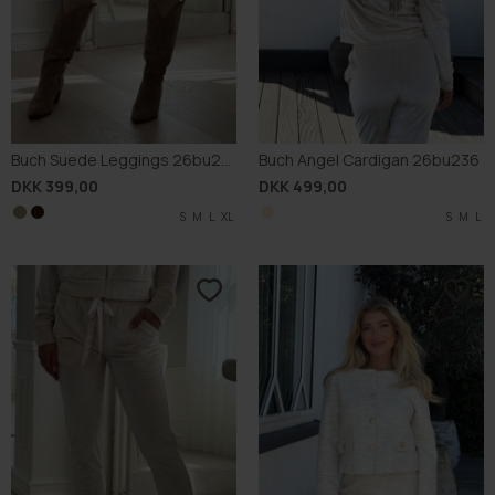
Buch Suede Leggings 26bu225
Buch Angel Cardigan 26bu236
DKK 399,00
DKK 499,00
S
S
M
M
L
L
XL
XL
S
M
L