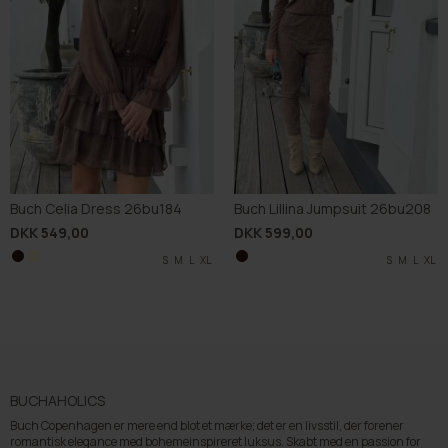
Buch Celia Dress 26bu184
Buch Lillina Jumpsuit 26bu208
DKK 549,00
DKK 599,00
S
M
S
L
M
XL
L
S
M
L
XL
BUCHAHOLICS
Buch Copenhagen er mere end blot et mærke; det er en livsstil, der forener
romantisk elegance med bohemeinspireret luksus. Skabt med en passion for