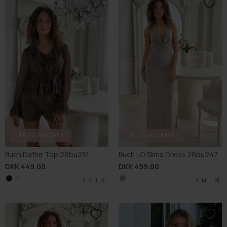
BUCH FAVOURITE
BUCH FAVOURITE
Buch Dafne Top 26bu251
Buch LO Slima Dress 26bu247
DKK 449,00
DKK 499,00
S
S
M
M
L
L
XL
XL
S
M
L
XL