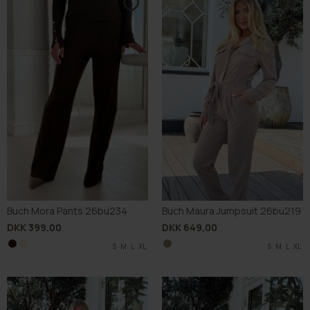
Buch Mora Pants 26bu234
Buch Maura Jumpsuit 26bu219
DKK 399,00
DKK 649,00
S
S
M
M
L
L
XL
XL
S
M
L
XL