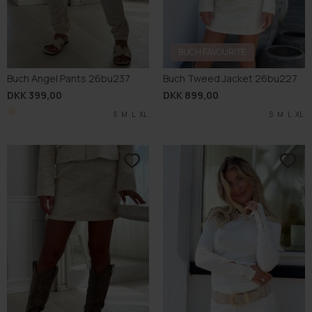
BUCH FAVOURITE
Buch Angel Pants 26bu237
Buch Tweed Jacket 26bu227
DKK 399,00
DKK 899,00
S
M
L
XL
S
M
L
XL