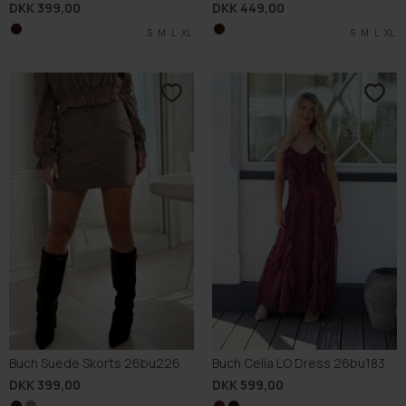
DKK 399,00
DKK 449,00
S
M
L
XL
S
M
L
XL
Buch Suede Skorts 26bu226
Buch Celia LO Dress 26bu183
DKK 399,00
DKK 599,00