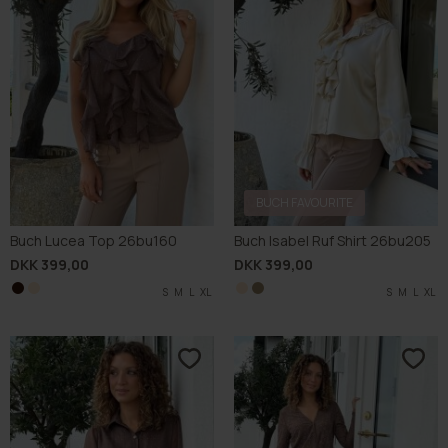
BUCH FAVOURITE
Buch Lucea Top 26bu160
Buch Isabel Ruf Shirt 26bu205
DKK 399,00
DKK 399,00
S
S
M
M
L
L
XL
XL
S
S
M
M
L
L
XL
XL