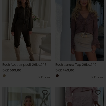
Buch Ave Jumpsuit 26bu243
Buch Lanura Top 26bu246
DKK 699,00
DKK 449,00
S
M
L
XL
S
M
L
XL