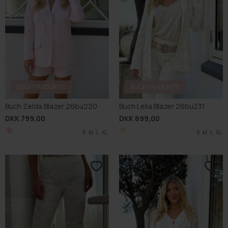
BUCH FAVOURITE
BUCH FAVOURITE
Buch Zelda Blazer 26bu220
Buch Lelia Blazer 26bu231
DKK 799,00
DKK 699,00
S
M
L
XL
S
M
L
XL