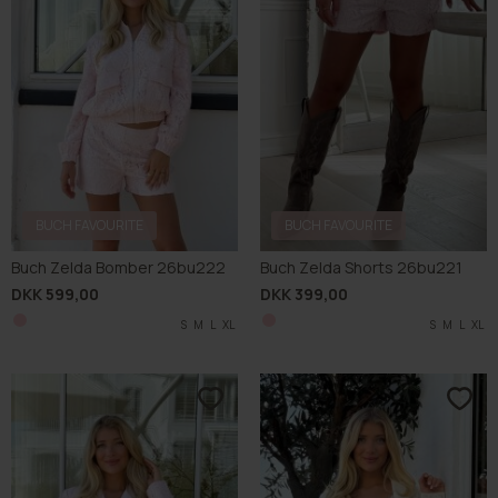
BUCH FAVOURITE
BUCH FAVOURITE
Buch Zelda Bomber 26bu222
Buch Zelda Shorts 26bu221
DKK 599,00
DKK 399,00
S
M
L
XL
S
M
L
XL