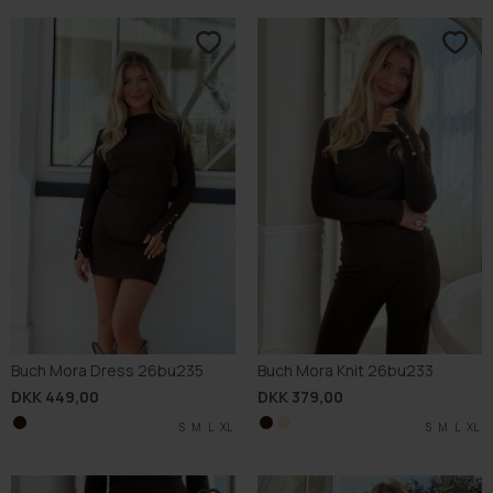
Buch Mora Dress 26bu235
Buch Mora Knit 26bu233
DKK 449,00
DKK 379,00
S
M
L
XL
S
S
M
M
L
L
XL
XL