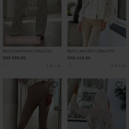
BUCH FAVOURITE
Buch Lelia Pants 26bu232
Buch Lelia Shirt 26bu230
DKK 599,00
DKK 449,00
S
M
L
XL
S
M
L
XL