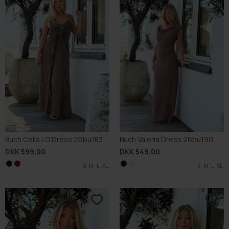
Buch Celia LO Dress 26bu183
Buch Valeria Dress 26bu190
DKK 599,00
DKK 549,00
S
S
M
M
L
L
XL
XL
S
S
M
M
L
L
XL
XL